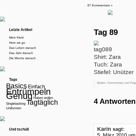
87 Kommentare »
Letzte Artikel
Tag 89
Mein Kleid
Here we go
Das Leben danach
Das Jahr danach
Shirt: Zara
Die Woche danach
Tuch: Zara
Stiefel: Unützer
Tags
Beides, Kommentare und Pings
Basics
Einfach
Entrümpeln
Genug
Haben wollen
4 Antworten
Tagtäglich
Singletasking
Uniformen
Karin
sagt:
Und tschüß
5. März 2010 um