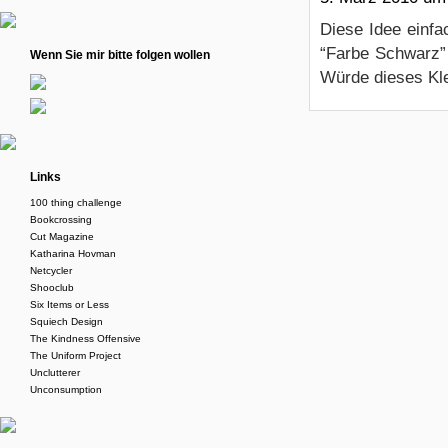
Diese Idee einfac
“Farbe Schwarz” 
Wenn Sie mir bitte folgen wollen
Würde dieses Kle
Links
100 thing challenge
Bookcrossing
Cut Magazine
Katharina Hovman
Netcycler
Shooclub
Six Items or Less
Squiech Design
The Kindness Offensive
The Uniform Project
Unclutterer
Unconsumption