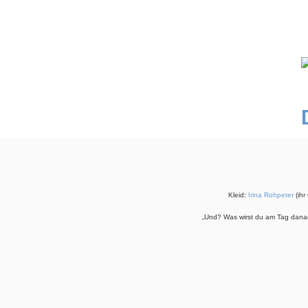
Kleid:
Irina Rohpeter
(ihr
„Und? Was wirst du am Tag danac