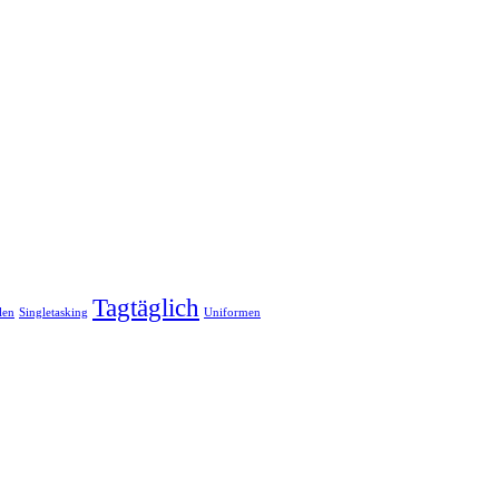
Tagtäglich
len
Singletasking
Uniformen