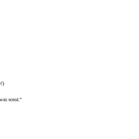
!)
was sonst.“